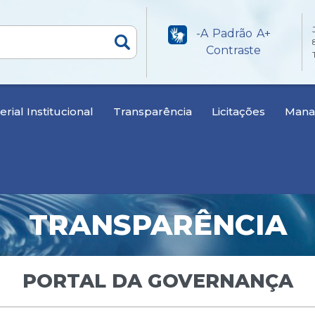
-A
Padrão
A+
Contraste
rial Institucional
Transparência
Licitações
Manan
TRANSPARÊNCIA
PORTAL DA GOVERNANÇA