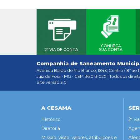
CONHEÇA
2ª VIA DE CONTA
SUA CONTA
Companhia de Saneamento Municip
Avenida Barão do Rio Branco, 1843, Centro / 8º ao 1
Juiz de Fora - MG - CEP: 36.013-020 | Todos os direit
Site versão 3.0
A CESAMA
SER
Histórico
2ª vi
Diretoria
Agen
Missão, visão, valores, atribuições e
Aferi