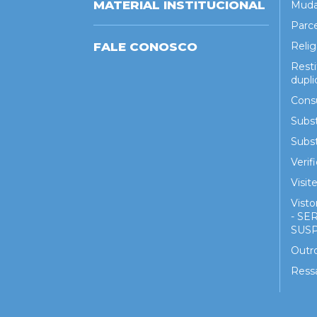
MATERIAL INSTITUCIONAL
Muda
Parc
FALE CONOSCO
Reli
Rest
dupli
Cons
Subst
Subst
Veri
Visit
Visto
- S
SUS
Outro
Ress