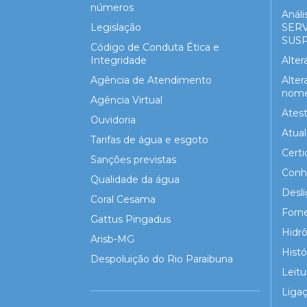
números
Análi
Legislação
SER
SUS
Código de Conduta Ética e
Integridade
Alte
Agência de Atendimento
Alter
nome 
Agência Virtual
Atest
Ouvidoria
Atua
Tarifas de água e esgoto
Certi
Sanções previstas
Conh
Qualidade da água
Desl
Coral Cesama
Forn
Gattus Pingadus
Hidr
Arisb-MG
Hist
Despoluição do Rio Paraibuna
Leitu
Liga