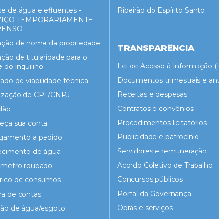
se de água e efluentes -
Ribeirão do Espírito Santo
VIÇO TEMPORARIAMENTE
PENSO
ração de nome da propriedade
TRANSPARÊNCIA
ação de titularidade para o
Lei de Acesso à Informação (
do inquilino
Documentos trimestrais e an
ado de viabilidade técnica
Receitas e despesas
lização de CPF/CNPJ
Contratos e convênios
dão
Procedimentos licitatórios
eça sua conta
Publicidade e patrocínio
igamento a pedido
Servidores e remuneração
ecimento de água
Acordo Coletivo de Trabalho
ômetro roubado
Concursos públicos
órico de consumos
Portal da Governança
ra de contas
Obras e serviços
ção de água/esgoto