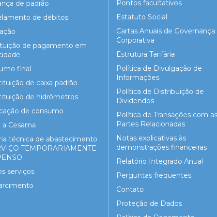
Pontos facultativos
nça de padrão
Estatuto Social
elamento de débitos
Cartas Anuais de Governança
gação
Corporativa
ituição de pagamento em
Estrutura Tarifária
cidade
Política de Divulgação de
umo final
Informações
ituição de caixa padrão
Política de Distribuição de
ituição de hidrômetros
Dividendos
ficação de consumo
Política de Transações com a
Partes Relacionadas
e a Cesama
Notas explicativas às
ria técnica de abastecimento
demonstrações financeiras
ERVIÇO TEMPORARIAMENTE
PENSO
Relatório Integrado Anual
s serviços
Perguntas frequentes
arcimento
Contato
Proteção de Dados