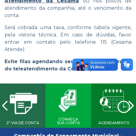
Atendimento da Cesama
ou nos postos de
atendimento da companhia, até o vencimento da
conta.
Será cobrada uma taxa, conforme tabela vigente,
pela vistoria técnica. Em caso de dúvidas, favor
entrar em contato pelo telefone 115 (Cesama
Atende).
Evite filas agendando seu atendimento através
do teleatendimento da Cesama pelo 115.
CONHEÇA
2ª VIA DE CONTA
SUA CONTA
AGENDAMENTO
Companhia de Saneamento Municipal -