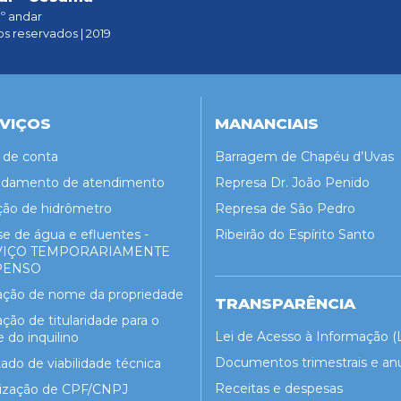
1º andar
os reservados | 2019
VIÇOS
MANANCIAIS
a de conta
Barragem de Chapéu d’Uvas
damento de atendimento
Represa Dr. João Penido
ção de hidrômetro
Represa de São Pedro
se de água e efluentes -
Ribeirão do Espírito Santo
VIÇO TEMPORARIAMENTE
PENSO
ração de nome da propriedade
TRANSPARÊNCIA
ação de titularidade para o
Lei de Acesso à Informação (
do inquilino
Documentos trimestrais e an
ado de viabilidade técnica
Receitas e despesas
lização de CPF/CNPJ