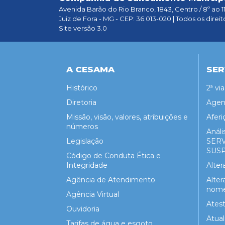
Avenida Barão do Rio Branco, 1843, Centro / 8º ao 1
Juiz de Fora - MG - CEP: 36.013-020 | Todos os direit
Site versão 3.0
A CESAMA
SER
Histórico
2ª vi
Diretoria
Agen
Missão, visão, valores, atribuições e
Aferi
números
Análi
Legislação
SER
SUS
Código de Conduta Ética e
Integridade
Alte
Agência de Atendimento
Alter
nome 
Agência Virtual
Atest
Ouvidoria
Atua
Tarifas de água e esgoto