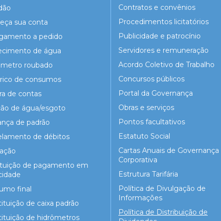
Contratos e convênios
dão
Procedimentos licitatórios
eça sua conta
Publicidade e patrocínio
igamento a pedido
Servidores e remuneração
ecimento de água
Acordo Coletivo de Trabalho
ômetro roubado
Concursos públicos
órico de consumos
Portal da Governança
ra de contas
Obras e serviços
ção de água/esgoto
Pontos facultativos
nça de padrão
Estatuto Social
elamento de débitos
Cartas Anuais de Governança
gação
Corporativa
ituição de pagamento em
Estrutura Tarifária
cidade
Política de Divulgação de
umo final
Informações
ituição de caixa padrão
Política de Distribuição de
ituição de hidrômetros