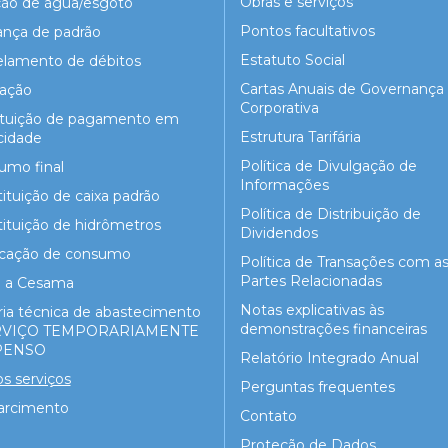
Obras e serviços
ção de água/esgoto
Pontos facultativos
nça de padrão
Estatuto Social
elamento de débitos
Cartas Anuais de Governança
gação
Corporativa
ituição de pagamento em
Estrutura Tarifária
cidade
Política de Divulgação de
umo final
Informações
ituição de caixa padrão
Política de Distribuição de
ituição de hidrômetros
Dividendos
ficação de consumo
Política de Transações com a
Partes Relacionadas
e a Cesama
Notas explicativas às
ria técnica de abastecimento
demonstrações financeiras
ERVIÇO TEMPORARIAMENTE
PENSO
Relatório Integrado Anual
s serviços
Perguntas frequentes
arcimento
Contato
Proteção de Dados