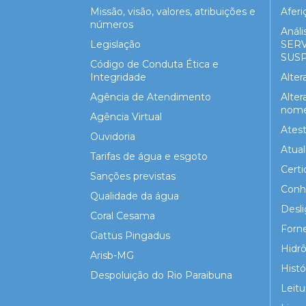
Missão, visão, valores, atribuições e
Aferi
números
Análi
Legislação
SER
SUS
Código de Conduta Ética e
Integridade
Alte
Agência de Atendimento
Alter
nome 
Agência Virtual
Atest
Ouvidoria
Atua
Tarifas de água e esgoto
Certi
Sanções previstas
Conh
Qualidade da água
Desl
Coral Cesama
Forn
Gattus Pingadus
Hidr
Arisb-MG
Hist
Despoluição do Rio Paraibuna
Leitu