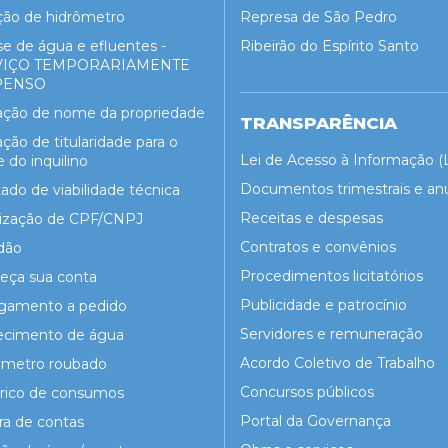
ção de hidrômetro
Represa de São Pedro
se de água e efluentes -
Ribeirão do Espírito Santo
VIÇO TEMPORARIAMENTE
PENSO
ração de nome da propriedade
TRANSPARÊNCIA
ação de titularidade para o
Lei de Acesso à Informação (
do inquilino
Documentos trimestrais e an
ado de viabilidade técnica
Receitas e despesas
lização de CPF/CNPJ
Contratos e convênios
dão
Procedimentos licitatórios
eça sua conta
Publicidade e patrocínio
igamento a pedido
Servidores e remuneração
ecimento de água
Acordo Coletivo de Trabalho
ômetro roubado
Concursos públicos
órico de consumos
Portal da Governança
ra de contas