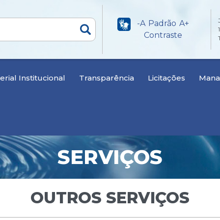
-A
Padrão
A+
Contraste
rial Institucional
Transparência
Licitações
Manan
SERVIÇOS
OUTROS SERVIÇOS