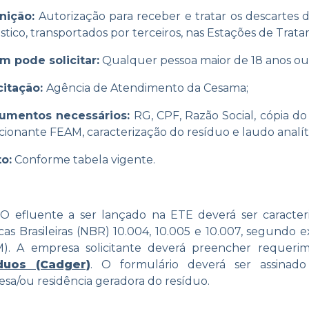
inição:
Autorização para receber e tratar os descartes d
tico, transportados por terceiros, nas Estações de Tra
m pode solicitar:
Qualquer pessoa maior de 18 anos o
icitação:
Agência de Atendimento da Cesama;
cumentos necessários:
RG, CPF, Razão Social, cópia d
cionante FEAM, caracterização do resíduo e laudo analític
to:
Conforme tabela vigente.
:
O efluente a ser lançado na ETE deverá ser caracte
cas Brasileiras (NBR) 10.004, 10.005 e 10.007, segund
). A empresa solicitante deverá preencher requer
duos (Cadger)
. O formulário deverá ser assinad
sa/ou residência geradora do resíduo.