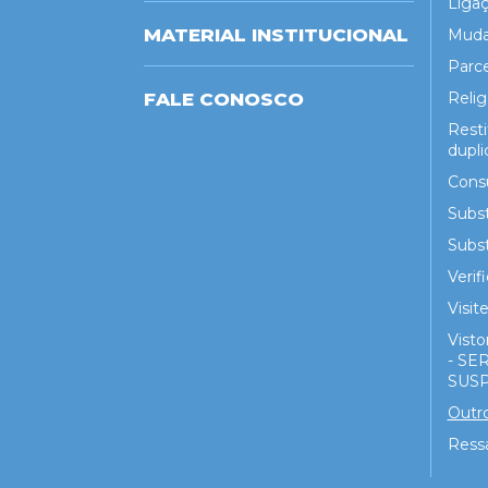
Liga
MATERIAL INSTITUCIONAL
Muda
Parc
FALE CONOSCO
Reli
Rest
dupli
Cons
Subst
Subst
Veri
Visit
Visto
- S
SUS
Outro
Ress