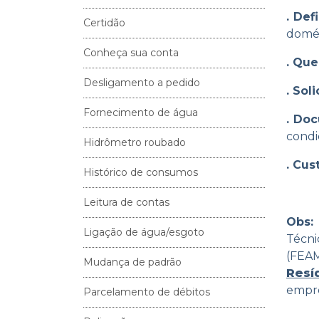
. Def
Certidão
domés
Conheça sua conta
. Que
Desligamento a pedido
. Sol
Fornecimento de água
. Do
condi
Hidrômetro roubado
. Cus
Histórico de consumos
Leitura de contas
Obs
Ligação de água/esgoto
Técni
(FEAM
Mudança de padrão
Resí
empre
Parcelamento de débitos