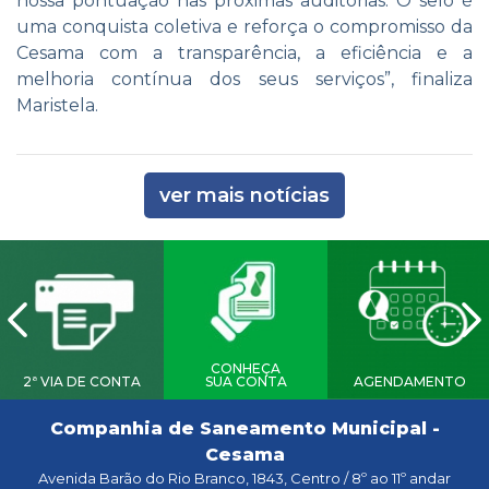
nossa pontuação nas próximas auditorias. O selo é
uma conquista coletiva e reforça o compromisso da
Cesama com a transparência, a eficiência e a
melhoria contínua dos seus serviços”, finaliza
Maristela.
ver mais notícias
CONHEÇA
2ª VIA DE CONTA
SUA CONTA
AGENDAMENTO
Companhia de Saneamento Municipal -
Cesama
Avenida Barão do Rio Branco, 1843, Centro / 8º ao 11º andar